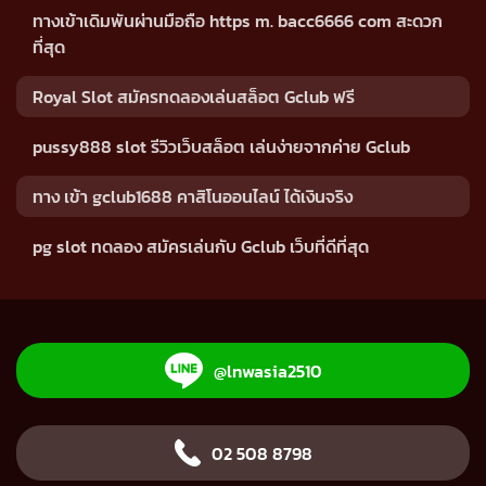
ทางเข้าเดิมพันผ่านมือถือ https m. bacc6666 com สะดวก
ที่สุด
Royal Slot สมัครทดลองเล่นสล็อต Gclub ฟรี
pussy888 slot รีวิวเว็บสล็อต เล่นง่ายจากค่าย Gclub
ทาง เข้า gclub1688 คาสิโนออนไลน์ ได้เงินจริง
pg slot ทดลอง สมัครเล่นกับ Gclub เว็บที่ดีที่สุด
@lnwasia2510
02 508 8798