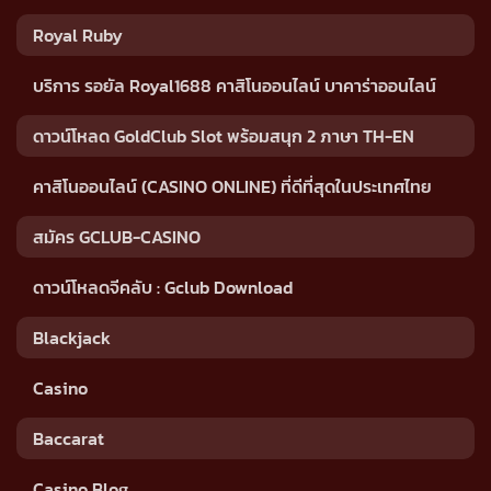
Royal Ruby
บริการ รอยัล Royal1688 คาสิโนออนไลน์ บาคาร่าออนไลน์
ดาวน์โหลด GoldClub Slot พร้อมสนุก 2 ภาษา TH-EN
คาสิโนออนไลน์ (CASINO ONLINE) ที่ดีที่สุดในประเทศไทย
สมัคร GCLUB-CASINO
ดาวน์โหลดจีคลับ : Gclub Download
Blackjack
Casino
Baccarat
Casino Blog