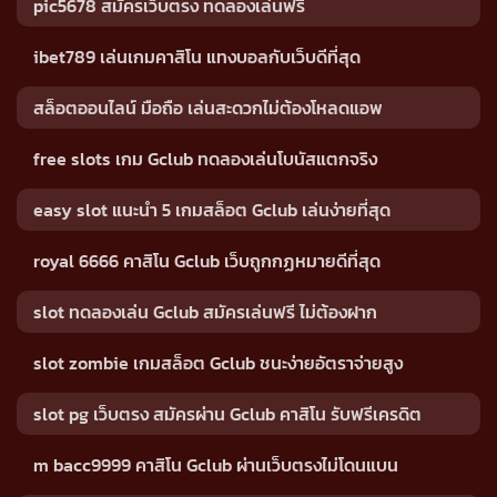
pic5678 สมัครเว็บตรง ทดลองเล่นฟรี
ibet789 เล่นเกมคาสิโน แทงบอลกับเว็บดีที่สุด
สล็อตออนไลน์ มือถือ เล่นสะดวกไม่ต้องโหลดแอพ
free slots เกม Gclub ทดลองเล่นโบนัสแตกจริง
easy slot แนะนำ 5 เกมสล็อต Gclub เล่นง่ายที่สุด
royal 6666 คาสิโน Gclub เว็บถูกกฏหมายดีที่สุด
slot ทดลองเล่น Gclub สมัครเล่นฟรี ไม่ต้องฝาก
slot zombie เกมสล็อต Gclub ชนะง่ายอัตราจ่ายสูง
slot pg เว็บตรง สมัครผ่าน Gclub คาสิโน รับฟรีเครดิต
m bacc9999 คาสิโน Gclub ผ่านเว็บตรงไม่โดนแบน