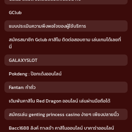
GClub
แบบประเมินความพึงพอใจของผู้ใช้บริการ
สมัครสมาชิก Gclub คาสิโน ติดต่อสอบถาม เล่นเกมได้เลยที่
นี่
GALAXYSLOT
Pokdeng : ป๊อกเด้งออนไลน์
Fantan: กำถั่ว
เดิมพันคาสิโน Red Dragon ออนไลน์ เล่นผ่านมือถือได้
สมัครเล่น genting princess casino ง่ายๆ เพียงปลายนิ้ว
Bacc1688 ลิงค์ ทางเข้า คาสิโนออนไลน์ บาคาร่าออนไลน์