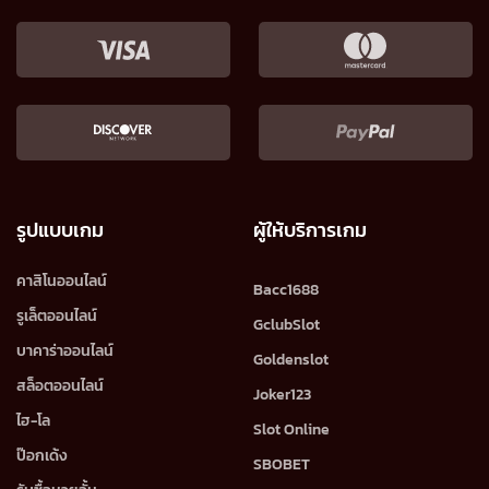
รูปแบบเกม
ผู้ให้บริการเกม
คาสิโนออนไลน์
Bacc1688
รูเล็ตออนไลน์
GclubSlot
บาคาร่าออนไลน์
Goldenslot
สล็อตออนไลน์
Joker123
ไฮ-โล
Slot Online
ป๊อกเด้ง
SBOBET