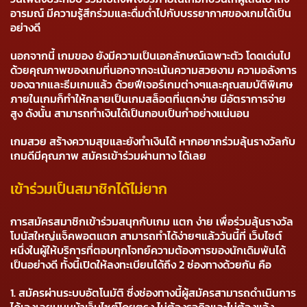
อารมณ์ มีความรู้สึกร่วมและดื่มด่ำไปกับบรรยากาศของเกมได้เป็น
อย่างดี
นอกจากนี้ เกมของ ยังมีความเป็นเอกลักษณ์เฉพาะตัว โดดเด่นไป
ด้วยคุณภาพของเกมที่นอกจากจะเน้นความสวยงาม ความอลังการ
ของฉากและธีมเกมแล้ว ด้วยฟีเจอร์เกมต่างๆและคุณสมบัติพิเศษ
ภายในเกมก็ทำให้กลายเป็นเกมสล็อตที่แตกง่าย มีอัตราการจ่าย
สูง ดังนั้น สามารถทำเงินได้เป็นกอบเป็นกำอย่างแน่นอน
เกมสวย สร้างความสุขและยังทำเงินได้ หากอยากร่วมลุ้นรางวัลกับ
เกมดีมีคุณภาพ สมัครเข้าร่วมผ่านทาง ได้เลย
เข้าร่วมเป็นสมาชิกได้ไม่ยาก
การสมัครสมาชิกเข้าร่วมสนุกกับเกม แตก ง่าย เพื่อร่วมลุ้นรางวัล
โบนัสใหญ่แจ็คพอตแตก สามารถทำได้ง่ายๆแล้ววันนี้ที่ เว็บไซต์
หนึ่งในผู้ให้บริการที่ตอบทุกโจทย์ความต้องการของนักเดิมพันได้
เป็นอย่างดี ทั้งนี้เปิดให้ลงทะเบียนได้ถึง 2 ช่องทางด้วยกัน คือ
สมัครผ่านระบบอัตโนมัติ ซี่งช่องทางนี้ผู้สมัครสามารถดำเนินการ
ได้เองเลยบนหน้าเว็บไซต์โดยตรง ไม่ต้องรอคิวและไม่ต้องแจ้ง