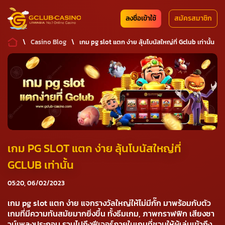
ลงชื่อเข้าใช้
สมัครสมาชิก
\
Casino Blog
\
เกม pg slot แตก ง่าย ลุ้นโบนัสใหญ่ที่ Gclub เท่านั้น
เกม PG SLOT แตก ง่าย ลุ้นโบนัสใหญ่ที่
GCLUB เท่านั้น
05:20, 06/02/2023
เกม pg slot แตก ง่าย แจกรางวัลใหญ่ให้ไม่มีกั๊ก มาพร้อมกับตัว
เกมที่มีความทันสมัยมากยิ่งขึ้น ทั้งธีมเกม, ภาพกราฟฟิก เสียงซา
วน์เพลงประกอบ รวมไปถึงฟีเจอร์ภายในเกมที่ชวนให้ผู้เล่นเข้าถึง