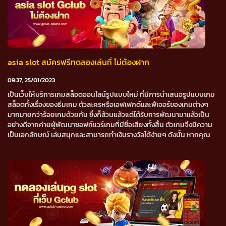
ให้บริการเกมสล็อตออนไลน์ที่ดีมีคุณภาพ ก็คงมองข้ามและไม่พูดถึง เว็บไซต์
เกมที่ดีที่สุดแห่งปีไปไม่ได้โดยเด็ดขาด เพราะที่นี่เป็นสุดยอดเว็บไซต์ให้บริการ
เกมที่เน้นและใส่ใจให้ความสำคัญกับเรื่องของเกมสล็อตเป็นหลัก ต้องมั่นใจ
จริงๆว่าเกมที่นำเข้ามาให้บริการอยู่บนภายในเว็บไซต์ จะต้องเป็นเกมที่มี
คุณภาพ และได้รับการพัฒนามาแล้วเป็นอย่างดีจากบริษัทผู้ซึ่งผลิต
ซอฟท์แวร์เกมชื่อดังเท่านั้น เนื่องจากเกมที่ได้รับการพัฒนามาจากค่ายดัง
asia slot สมัครฟรีทดลองเล่นที่ ไม่ต้องฝาก
นอกจากจะการันตีในเรื่องของคุณภาพ ทั้งในแง่ของภาพและเสียงแล้ว ยัง
รับรองได้ว่าเป็นเกมที่เล่นง่ายทำเงินได้เป็นกอบเป็นกำอีกด้วย ซึ่งเกมที่มีคณ
09:37, 25/01/2023
ภาพจะต่างกับเกมที่สร้างขึ้นอย่างไม่มีมาตรฐานใดๆมารองรับอย่างสิ้นเชิง
เรียกได้ว่าเป็นเกมที่ไม่มีคุณภาพ เดิมพันเท่าไหร่ก็ไม่มีทางทำกำไรได้ นี่จึงเป็น
เป็นเว็บให้บริการเกมสล็อตออนไลน์รูปแบบใหม่ ที่มีการนำเสนอรูปแบบเกม
เหตุผลที่ทำให้ พยายามเน้นและให้ความสำคัญกับการคัดสรรและเลือกเกม
สล็อตทั้งเรื่องของธีมเกม ตัวละครหรือเอฟเฟกต์และฟีเจอร์ของเกมต่างๆ
สล็อตมาให้บริการเป็นหลัก เพื่อที่จะให้ผู้ที่สนใจในการเดิมพัน รวมไปถึง
มากมายกว่าร้อยเกมด้วยกัน ซึ่งก็ล้วนแล้วแต่ได้รับการพัฒนามาแล้วเป็น
สมาชิกสามารถมั่นใจได้ว่าเว็บไซต์ สามารถไว้วางใจที่จะเข้ามาเดิมพันกับเกม
อย่างดีจากค่ายผู้พัฒนาซอฟท์แวร์เกมที่มีชื่อเสียงทั้งสิ้น ตัวเกมจึงมีความ
สล็อตออนไลน์ได้ ดังนั้น เล่นเกมสล็อตออนไลน์กับ ตัดเรื่องการโกงไปได้เลย
เป็นเอกลักษณ์ เล่นสนุกและสามารถทำเงินรางวัลได้ง่ายๆ ดังนั้น หากคุณ
เกมดีพร้อมแตกง่าย และจ่ายเงินให้จริงแน่นอน มาพร้อมบริการเป็นเลิศ เกม
เป็นอีกหนึ่งคนที่ต้องการเปลี่ยนเงินในกระเป๋าให้เป็นเงินทุนเพื่อทำกำไรก้อน
สล็อตออนไลน์ถือเป็นส่วนสำคัญที่ทำให้เว็บไซต์ สามารถสร้างความสนุกและ
โตอย่างแท้จริง การลงทุนผ่านการเล่นเกมสล็อตออนไลน์ก็ถือเป็นตัวเลือกที่
เงินรางวัลมากมายนับไม่ถ้วน สร้างความพึงพอใจให้กับสมาชิกได้เป็นอย่างดี
ดีอยู่ไม่น้อย อยากสนุกแค่สมัครสมาชิกกับ หากคุณอยากจะเริ่มเข้าสู่การ
แต่ในส่วนของการให้บริการจาก เองก็ดีที่มีส่วนช่วยผลักดันให้เว็บไซต์มี
เดิมพันเกมสล็อตออนไลน์ ขอแนะนำ สุดยอดเว็บให้บริการเกมสล็อต
ประสิทธิภาพและสามารถดึงดูดใจให้กลุ่มคนที่ชื่นชอบในการเดิมพันสล็อต
ออนไลน์ที่โดดเด่นมากที่สุดในเอเชีย ด้วยการให้บริการเกมสล็อตออนไลน์
ออนไลน์ เข้ามาร่วมเดิมพันไปกับ ด้วยเพราะเป็นเว็บเกมดี การให้บริการก็เป็น
มากด้วยคุณภาพ พร้อมกับบริการดีๆอื่นๆจาก อีกมากมายที่พร้อมท้าให้
เลิศ เช่น ทำให้สามารถเข้าเล่นเกมได้ตลอดเวลา สร้างความสะดวกสบายให้
คุณได้มาพิสูจน์ โดยเริ่มต้นง่ายๆเพียงแค่สมัครเป็นสมาชิก เท่านั้น โดย
กับคนรักเกมสล็อตได้ดี เล่นได้ตลอดไม่มีให้ขาดตอน […]
ปัจจุบันนี้ เปิดให้สามารถดำเนินการสมัครเป็นสมาชิกได้ 2 วิธีด้วยกัน คือ ไม่
ว่าอย่างไรก็ตามแต่ ทั้ง 2 วิธีนี้จำต้องใช้ข้อมูลส่วนตัว เช่น ชื่อ-นามสกุล ,