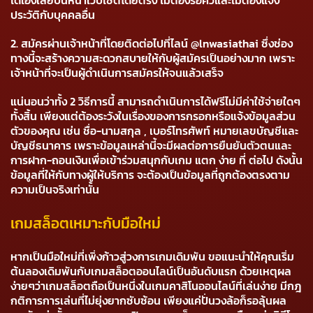
ประวัติกับบุคคลอื่น
สมัครผ่านเจ้าหน้าที่โดยติดต่อไปที่ไลน์ @lnwasiathai ซึ่งช่อง
ทางนี้จะสร้างความสะดวกสบายให้กับผู้สมัครเป็นอย่างมาก เพราะ
เจ้าหน้าที่จะเป็นผู้ดำเนินการสมัครให้จนแล้วเสร็จ
แน่นอนว่าทั้ง 2 วิธีการนี้ สามารถดำเนินการได้ฟรีไม่มีค่าใช้จ่ายใดๆ
ทั้งสิ้น เพียงแต่ต้องระวังในเรื่องของการกรอกหรือแจ้งข้อมูลส่วน
ตัวของคุณ เช่น ชื่อ-นามสกุล , เบอร์โทรศัพท์ หมายเลขบัญชีและ
บัญชีธนาคาร เพราะข้อมูลเหล่านี้จะมีผลต่อการยืนยันตัวตนและ
การฝาก-ถอนเงินเพื่อเข้าร่วมสนุกกับเกม แตก ง่าย ที่ ต่อไป ดังนั้น
ข้อมูลที่ให้กับทางผู้ให้บริการ จะต้องเป็นข้อมูลที่ถูกต้องตรงตาม
ความเป็นจริงเท่านั้น
เกมสล็อตเหมาะกับมือใหม่
หากเป็นมือใหม่ที่เพิ่งก้าวสู่วงการเกมเดิมพัน ขอแนะนำให้คุณเริ่ม
ต้นลองเดิมพันกับเกมสล็อตออนไลน์เป็นอันดับแรก ด้วยเหตุผล
ง่ายๆว่าเกมสล็อตถือเป็นหนึ่งในเกมคาสิโนออนไลน์ที่เล่นง่าย มีกฎ
กติการการเล่นที่ไม่ยุ่งยากซับซ้อน เพียงแค่ปั่นวงล้อก็รอลุ้นผล