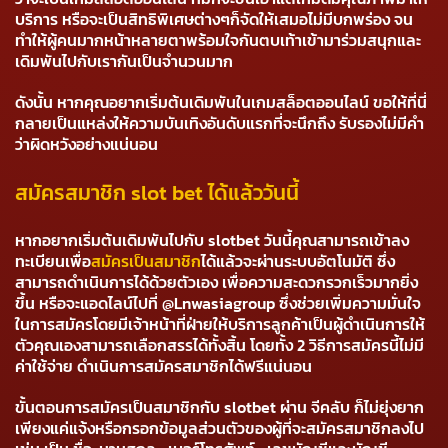
บริการ หรือจะเป็นสิทธิพิเศษต่างๆก็จัดให้เสมอไม่มีบกพร่อง จน
ทำให้ผู้คนมากหน้าหลายตาพร้อมใจกันตบเท้าเข้ามาร่วมสนุกและ
เดิมพันไปกับเรากันเป็นจำนวนมาก
ดังนั้น หากคุณอยากเริ่มต้นเดิมพันในเกมสล็อตออนไลน์ ขอให้ที่นี่
กลายเป็นแหล่งให้ความบันเทิงอันดับแรกที่จะนึกถึง รับรองไม่มีคำ
ว่าผิดหวังอย่างแน่นอน
สมัครสมาชิก slot bet ได้แล้ววันนี้
หากอยากเริ่มต้นเดิมพันไปกับ slotbet วันนี้คุณสามารถเข้าลง
ทะเบียนเพื่อ
สมัครเป็นสมาชิก
ได้แล้วจะผ่านระบบอัตโนมัติ ซึ่ง
สามารถดำเนินการได้ด้วยตัวเอง เพื่อความสะดวกรวกเร็วมากยิ่ง
ขึ้น หรือจะแอดไลน์ไปที่ @Lnwasiagroup ซึ่งช่วยเพิ่มความมั่นใจ
ในการสมัครโดยมีเจ้าหน้าที่ฝ่ายให้บริการลูกค้าเป็นผู้ดำเนินการให้
ตัวคุณเองสามารถเลือกสรรได้ทั้งสิ้น โดยทั้ง 2 วิธีการสมัครนี้ไม่มี
ค่าใช้จ่าย ดำเนินการสมัครสมาชิกได้ฟรีแน่นอน
ขั้นตอนการสมัครเป็นสมาชิกกับ slotbet ผ่าน จีคลับ ก็ไม่ยุ่งยาก
เพียงแค่แจ้งหรือกรอกข้อมูลส่วนตัวของผู้ที่จะสมัครสมาชิกลงไป