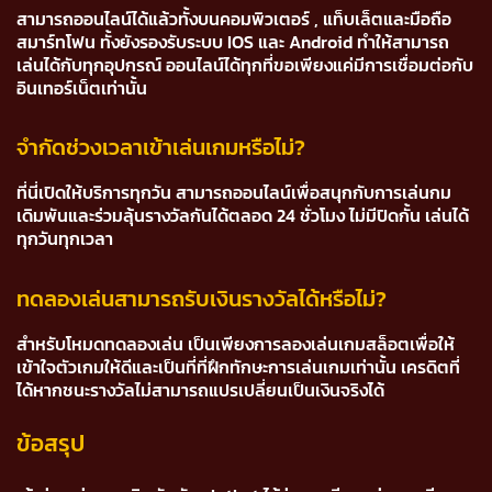
สามารถออนไลน์ได้แล้วทั้งบนคอมพิวเตอร์ , แท็บเล็ตและมือถือ
สมาร์ทโฟน ทั้งยังรองรับระบบ IOS และ Android ทำให้สามารถ
เล่นได้กับทุกอุปกรณ์ ออนไลน์ได้ทุกที่ขอเพียงแค่มีการเชื่อมต่อกับ
อินเทอร์เน็ตเท่านั้น
จำกัดช่วงเวลาเข้าเล่นเกมหรือไม่?
ที่นี่เปิดให้บริการทุกวัน สามารถออนไลน์เพื่อสนุกกับการเล่นกม
เดิมพันและร่วมลุ้นรางวัลกันได้ตลอด 24 ชั่วโมง ไม่มีปิดกั้น เล่นได้
ทุกวันทุกเวลา
ทดลองเล่นสามารถรับเงินรางวัลได้หรือไม่?
สำหรับโหมดทดลองเล่น เป็นเพียงการลองเล่นเกมสล็อตเพื่อให้
เข้าใจตัวเกมให้ดีและเป็นที่ที่ฝึกทักษะการเล่นเกมเท่านั้น เครดิตที่
ได้หากชนะรางวัลไม่สามารถแปรเปลี่ยนเป็นเงินจริงได้
ข้อสรุป