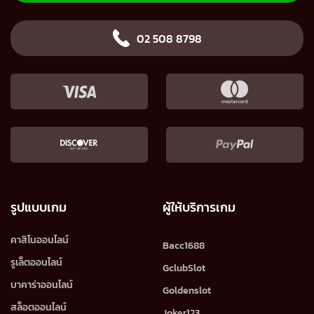
สล็อต พร้อมทั้งยังทำโบนัสแตกรับแจ็คพอตได้ง่ายๆไม่มีกั๊ก รวมๆแล้วจึง
ทำให้ pg slot กลายเป็นหนึ่งในผู้ให้บริการเกมสล็อตออนไลน์ที่เหล่านักเดิม
พันต่างก็ชื่นชอบและแวะเวียนมาเล่นมาเพลิดเพลินกับเกมโปรดอยู่เสมอๆ
02 508 8798
นอกจากนี้ pg slot ยังมักสร้างธีมเกมใหม่ๆขึ้นมาให้ไม่มีซ้ำซากจำเจ พร้อม
ทั้งยังมีโหมด pg slot ทดลอง ให้ผู้เล่นได้ทดลองเล่นและทำความคุ้นเคยกับ
เกมสล็อตอยู่เสมอ ดังนั้น ผู้เล่นจึงสามารถเล่นเกมสล็อตออนไลน์จาก pg
slot ได้ตลอดไม่มีเบื่อ […]
รูปแบบเกม
ผู้ให้บริการเกม
คาสิโนออนไลน์
Bacc1688
รูเล็ตออนไลน์
GclubSlot
บาคาร่าออนไลน์
Goldenslot
สล็อตออนไลน์
Joker123