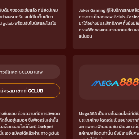
ต้นๆของเอเชียแล้ว ที่นี่ยังมีเกม
Joker Gaming ผู้ให้บริการเกมสล็
อย่างครบครัน จบได้ในเว็บเดียว
การดาวน์โหลดแอพ Gclub-Casino 
่าน gclub พร้อมรับโบนัสและโปรโม
มาได้อย่างมีประสิทธิภาพ ทั้งยัง
กราฟฟิกของเกมสวยสดคมชัด และระบบ
แน่นอน
าวน์โหลด GCLUB แอพ
มัครสมาชิกที่ GCLUB
างชื่นชอบ ด้วยความที่มีการอัพเดต
Mega888 เป็นคาสิโนออนไลน์ที่มีชื
ขึ้นอยู่เสมอๆ ซึ่งฟีเจอร์เหล่านั้น
ประเทศไทย โดดเด่นเป็นอย่างมากกั
งเกมสล็อตออนไลน์ก็จะมี Jackpot
จะภาพกราฟิกอนิเมชัน เสียงซาวน์ประ
นนั่นเอง สมัครได้แล้วผ่านทาง gclub
แค่เกมสล็อตเท่านั้น ยังมีเกมอื่น