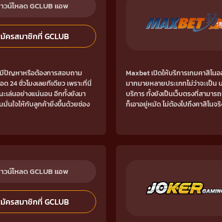
าวน์โหลด GCLUB แอพ
มัครสมาชิกที่ GCLUB
 หากมีปัญหาหรือต้องการสอบถาม
Maxbet เปิดให้บริการเกมคาสิโนอ
 24 ชั่วโมงเลยทีเดียว เพราะที่นี่
มากมายหลายประเภทไม่ว่าจะเป็น บาคา
ะเล่นอย่างแน่นอน อีกทั้งยังมา
บริการ ทั้งยังเป็นเว็บตรงที่สาม
นใจให้กับลูกค้ายิ่งขึ้นด้วยช่อง
ก็เอาอยู่หมัด ไม่ต้องไปถึงคาสิโนจ
าวน์โหลด GCLUB แอพ
มัครสมาชิกที่ GCLUB