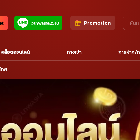
et
Promotion
@lnwasia2510
สล็อตออนไลน์
ทางเข้า
การฝาก/ถ
ศไทย