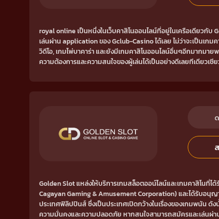
royal online เป็นหนึ่งในเว็บคาสิโนออนไลน์ที่อยู่ในเครือเดียวกับ
เล่นผ่าน application ของ Gclub-Casino ได้เลย ไม่ว่าจะเป็นเกม
วิดีโอ, เกมไพ่บาคาร่า และยังมีเกมคาสิโนออนไลน์อื่นๆอีกมากมายพ
ความต้องการและความสนใจของผู้เล่นได้เป็นอย่างดีเลยทีเดียวเชีย
ด
ส
Golden Slot แหล่งให้บริการเกมสล็อตออน์ไลน์และเกมคาสิโนที่ไ
Cagayan Gaming & Amusement Corporation) และได้รับอนุญาต
ประเทศฟิลิปปินส์ ซึ่งเป็นประเทศเปิดกว้างในเรื่องของเกมพนัน ดังนั
ความมั่นคงและความปลอดภัย หากสนใจสามารถสมัครและเล่นผ่าน gcl