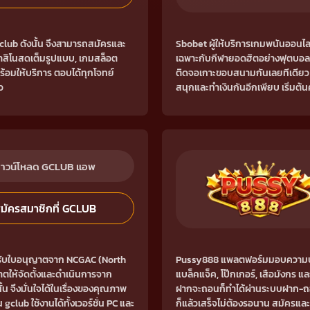
 Gclub ดังนั้น จึงสามารถสมัครและ
Sbobet ผู้ให้บริการเกมพนันออนไลน
คาสิโนสดเต็มรูปแบบ, เกมสล็อต
เฉพาะกับกีฬายอดฮิตอย่างฟุตบอล 
ร้อมให้บริการ ตอบได้ทุกโจทย์
ติดจอเกาะขอบสนามกันเลยทีเดียว น
ว
สนุกและทำเงินกันอีกเพียบ เริ่มต้
าวน์โหลด GCLUB แอพ
มัครสมาชิกที่ GCLUB
ด้รับใบอนุญาตจาก NCGAC (North
Pussy888 แพลตฟอร์มมอบความบันเทิ
ให้จัดตั้งและดำเนินการจาก
แบล็คแจ็ค, โป๊กเกอร์, เสือมังกร แ
้น จึงมั่นใจได้ในเรื่องของคุณภาพ
ฝากจะถอนก็ทำได้ผ่านระบบฝาก-ถอนอ
ub ใช้งานได้ทั้งเวอร์ชั่น PC และ
ก็แล้วเสร็จไม่ต้องรอนาน สมัครและ