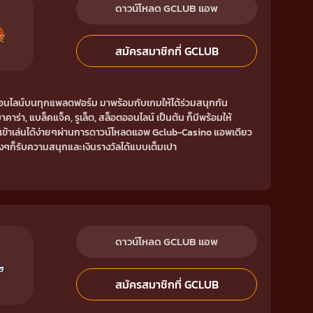
ดาวน์โหลด GCLUB แอพ
สมัครสมาชิกที่ GCLUB
อนไลน์บนทุกแพลตฟอร์ม มาพร้อมกับเกมให้ได้ร่วมสนุกกัน
ร่า, แบล็คแจ็ค, รูเล็ต, สล็อตออนไลน์ เป็นต้น ก็มีพร้อมให้
ารถเข้าเล่นได้ง่ายๆผ่านการดาวน์โหลดแอพ Gclub-Casino แอพเดียว
ริงๆก็รับความสนุกและเงินรางวัลได้แบบเต็มเปา
ดาวน์โหลด GCLUB แอพ
สมัครสมาชิกที่ GCLUB