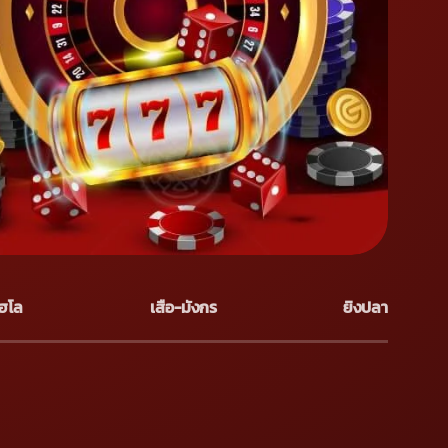
ไฮโล
เสือ-มังกร
ยิงปลา