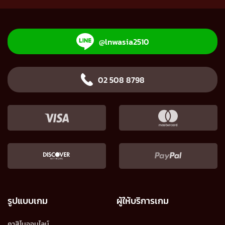
@lnwasia2510
02 508 8798
รูปแบบเกม
ผู้ให้บริการเกม
คาสิโนออนไลน์