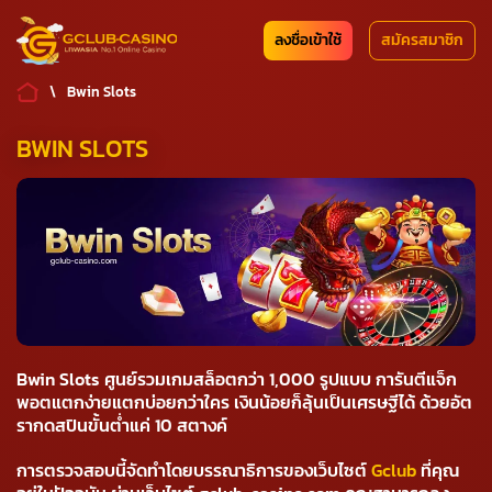
ลงชื่อเข้าใช้
สมัครสมาชิก
\
Bwin Slots
BWIN SLOTS
Bwin Slots ศูนย์รวมเกมสล็อตกว่า 1,000 รูปแบบ การันตีแจ็ก
พอตแตกง่ายแตกบ่อยกว่าใคร เงินน้อยก็ลุ้นเป็นเศรษฐีได้ ด้วยอัต
รากดสปินขั้นต่ำแค่ 10 สตางค์
การตรวจสอบนี้จัดทำโดยบรรณาธิการของเว็บไซต์
Gclub
ที่คุณ