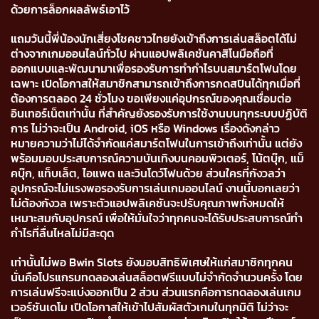
ด้วยการล็อกผลลัพธ์เอาไว้
แถมวันนี้พี่น้องนักเสี่ยงโชคชาวไทยยังเข้าถึงการเล่นสล็อตได้ไม่
ต่างจากเกมออนไลน์ทั่วไป ผ่านแอปพลิเคชันคาสิโนมือถือที่
ออกแบบและพัฒนามาเพื่อรองรับการทำกำไรบนสมาร์ตโฟนโดย
เฉพาะ เปิดโอกาสให้สมาชิกสามารถเข้าถึงการกดสปินได้ทุกเมื่อที่
ต้องการตลอด 24 ชั่วโมง ขอเพียงแค่อุปกรณ์ของคุณเชื่อมต่อ
อินเทอร์เน็ตเท่านั้น ที่สำคัญยังรองรับการใช้งานบนทุกระบบปฏิบัติ
การ ไม่ว่าจะเป็น Android, iOS หรือ Windows เรื่องดังกล่าว
หมายความว่าไม่ได้จำกัดแค่สมาร์ตโฟนในการเข้าถึงเท่านั้น แต่ยัง
พร้อมมอบประสบการณ์ความบันเทิงบนคอมพิวเตอร์, โน้ตบุ๊ก, แม็
คบุ๊ก, แท็บเล็ต, ไอแพด และวินโดว์โฟนด้วย ส่วนใครที่กังวลว่า
อุปกรณ์จะไม่แรงพอรองรับการเล่นเกมออนไลน์ งานนี้บอกเลยว่า
ไม่ต้องกังวล เพราะตัวแอปพลิเคชันจะปรับคุณภาพทั้งหมดให้
เหมาะสมกับอุปกรณ์ เพื่อให้มั่นใจว่าทุกคนจะได้รับประสบการณ์ทำ
กำไรที่ลื่นไหลไม่มีสะดุด
เท่านั้นไม่พอ Bwin Slots ยังมอบสิทธิพิเศษให้แก่สมาชิกทุกคน
นั่นคือโปรแกรมทดลองเล่นสล็อตฟรีแบบไม่จำกัดจำนวนครั้ง โดย
การเล่นฟรีจะแบ่งออกเป็น 2 ส่วน ส่วนแรกคือการทดลองเล่นเกม
เวอร์ชันเดโม เปิดโอกาสให้เข้าไปสัมผัสตัวเกมในทุกมิติ ไม่ว่าจะ