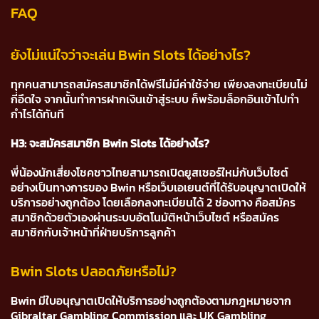
FAQ
ยังไม่แน่ใจว่าจะเล่น Bwin Slots ได้อย่างไร?
ทุกคนสามารถสมัครสมาชิกได้ฟรีไม่มีค่าใช้จ่าย เพียงลงทะเบียนไม่
กี่อึดใจ จากนั้นทำการฝากเงินเข้าสู่ระบบ ก็พร้อมล็อกอินเข้าไปทำ
กำไรได้ทันที
H3:
จะสมัครสมาชิก
Bwin Slots
ได้อย่างไร
?
พี่น้องนักเสี่ยงโชคชาวไทยสามารถเปิดยูสเซอร์ใหม่กับเว็บไซต์
อย่างเป็นทางการของ Bwin หรือเว็บเอเยนต์ที่ได้รับอนุญาตเปิดให้
บริการอย่างถูกต้อง โดยเลือกลงทะเบียนได้ 2 ช่องทาง คือสมัคร
สมาชิกด้วยตัวเองผ่านระบบอัตโนมัติหน้าเว็บไซต์ หรือสมัคร
สมาชิกกับเจ้าหน้าที่ฝ่ายบริการลูกค้า
Bwin Slots ปลอดภัยหรือไม่?
Bwin มีใบอนุญาตเปิดให้บริการอย่างถูกต้องตามกฎหมายจาก
Gibraltar Gambling Commission และ UK Gambling