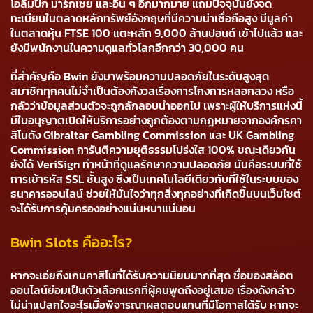
โอลิมปิก มาร์กเซย และอื่น ๆ อีกมากมาย แถมปัจจุบันยังจด
ทะเบียนในตลาดหลักทรัพย์อังกฤษที่มีความน่าเชื่อถือสูง มีมูลค่า
ในตลาดหุ้น FTSE 100 แตะหลัก 9,000 ล้านปอนด์ เข้าไปแล้ว และ
ยังมีพนักงานในความดูแลทั่วโลกอีกกว่า 30,000 คน
ที่สำคัญคือ Bwin ยังมาพร้อมความปลอดภัยในระดับสูงสุด
สมาชิกทุกคนไม่จำเป็นต้องกังวลเรื่องการโกงการหลอกลวง หรือ
กลัวว่าข้อมูลส่วนตัวจะถูกลักลอบนำออกไป เพราะผู้ให้บริการแห่งนี้
มีใบอนุญาตเปิดให้บริการอย่างถูกต้องตามกฎหมายจากองค์กรคา
สิโนดัง Gibraltar Gambling Commission และ UK Gambling
Commission การันตีความยุติธรรมโปร่งใส 100% ขณะเดียวกัน
ยังได้ VeriSign ทำหน้าที่ดูแลรักษาความปลอดภัย มันคือระบบที่ใช้
การเข้ารหัส SSL ชั้นสูง ซึ่งเป็นเทคโนโลยีเดียวกับที่ใช้ในระบบของ
ธนาคารออนไลน์ ช่วยให้มั่นใจว่าทุกสิ่งทุกอย่างที่เกิดขึ้นบนเว็บไซต์
จะได้รับการคุ้มครองอย่างแน่นหนาแน่นอน
Bwin Slots คืออะไร?
หากจะเอ่ยถึงเกมคาสิโนที่ได้รับความนิยมมากที่สุด ชื่อของสล็อต
ออนไลน์ย่อมเป็นตัวเลือกแรกที่ผู้คนพูดถึงอยู่เสมอ เรื่องดังกล่าว
ไม่น่าแปลกใจอะไรเมื่อพิจารณาผลตอบแทนที่มีโอกาสได้รับ หากจะ