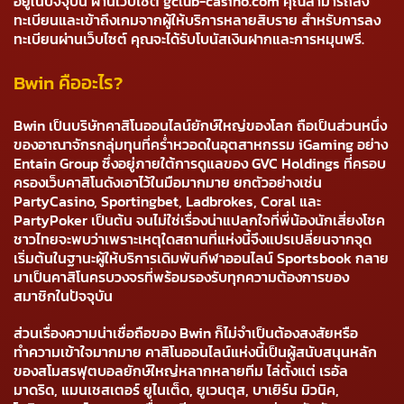
อยู่ในปัจจุบัน ผ่านเว็บไซต์ gclub-casino.com คุณสามารถลง
ทะเบียนและเข้าถึงเกมจากผู้ให้บริการหลายสิบราย สำหรับการลง
ทะเบียนผ่านเว็บไซต์ คุณจะได้รับโบนัสเงินฝากและการหมุนฟรี.
Bwin คืออะไร?
Bwin เป็นบริษัทคาสิโนออนไลน์ยักษ์ใหญ่ของโลก ถือเป็นส่วนหนึ่ง
ของอาณาจักรกลุ่มทุนที่คร่ำหวอดในอุตสาหกรรม iGaming อย่าง
Entain Group ซึ่งอยู่ภายใต้การดูแลของ GVC Holdings ที่ครอบ
ครองเว็บคาสิโนดังเอาไว้ในมือมากมาย ยกตัวอย่างเช่น
PartyCasino, Sportingbet, Ladbrokes, Coral และ
PartyPoker เป็นต้น จนไม่ใช่เรื่องน่าแปลกใจที่พี่น้องนักเสี่ยงโชค
ชาวไทยจะพบว่าเพราะเหตุใดสถานที่แห่งนี้จึงแปรเปลี่ยนจากจุด
เริ่มต้นในฐานะผู้ให้บริการเดิมพันกีฬาออนไลน์ Sportsbook กลาย
มาเป็นคาสิโนครบวงจรที่พร้อมรองรับทุกความต้องการของ
สมาชิกในปัจจุบัน
ส่วนเรื่องความน่าเชื่อถือของ Bwin ก็ไม่จำเป็นต้องสงสัยหรือ
ทำความเข้าใจมากมาย คาสิโนออนไลน์แห่งนี้เป็นผู้สนับสนุนหลัก
ของสโมสรฟุตบอลยักษ์ใหญ่หลากหลายทีม ไล่ตั้งแต่ เรอัล
มาดริด, แมนเชสเตอร์ ยูไนเต็ด, ยูเวนตุส, บาเยิร์น มิวนิค,