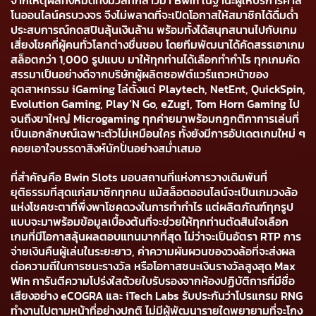
จากเหตุผลทั้งหมดทั้งมวลที่กล่าวมา Bwin ในฐานะผู้ให้บริการคาสิ
โนออนไลน์ครบวงจร จึงไม่พลาดที่จะเปิดโอกาสให้สมาชิกได้ดื่มด่ำ
ประสบการณ์กดสปินลุ้นเงินล้าน พร้อมทั้งได้สนุกสนานไปกับเกม
เสี่ยงโชคที่ผู้คนทั่วโลกต่างชื่นชอบ โดยทีมพัฒนาได้คัดสรรเอาเกม
สล็อตกว่า 1,000 รูปแบบ มาให้ทุกท่านได้เลือกทำกำไร ทุกเกมคัด
สรรมาเป็นอย่างดีจากบริษัทผู้ผลิตซอฟต์แวร์แถวหน้าของ
อุตสาหกรรม iGaming ไล่ตั้งแต่ Playtech, NetEnt, QuickSpin,
Evolution Gaming, Play’N Go, eZugi, Tom Horn Gaming ไป
จนถึงขาใหญ่ Microgaming ทุกค่ายมาพร้อมกฎกติกาการเล่นที่
เป็นเอกลักษณ์เฉพาะตัวไม่เหมือนใคร ทั้งยังมีการอัปเดตเกมใหม่ ๆ
คอยเอาใจบรรดาสิงห์นักปั่นอย่างสม่ำเสมอ
ที่สำคัญคือ Bwin Slots มอบสถานที่แห่งการวางเดิมพันที่
ยุติธรรมที่สุดแก่สมาชิกทุกคน แม้สล็อตออนไลน์จะเป็นเกมวงล้อ
แห่งโชคชะตาที่พึ่งพาโชคดวงในการทำกำไร แต่ผลิตภัณฑ์ทุกรูป
แบบจะมาพร้อมข้อมูลเบื้องต้นที่จะช่วยให้ทุกท่านตัดสินใจเลือก
เกมที่มีโอกาสลุ้นผลตอบแทนมากที่สุด ไม่ว่าจะเป็นอัตรา RTP การ
จ่ายเงินคืนผู้เล่นในระยะยาว, ค่าความผันผวนของวงล้อที่จะส่งผล
ต่อความถี่ในการชนะรางวัล หรือโอกาสชนะเงินรางวัลสูงสุด Max
Win การันตีความโปร่งใสด้วยใบรับรองจากห้องปฏิบัติการที่มีชื่อ
เสียงอย่าง eCOGRA และ iTech Labs รับประกันว่าโปรแกรม RNG
ทำงานไปตามหน้าที่อย่างปกติ ไม่มีผู้พัฒนารายใดพยายามที่จะโกง