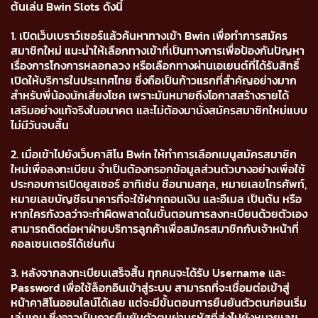
ต้นเล่น Bwin Slots ดังนี้
เปิดเว็บเบราว์เซอร์แล้วค้นหาทางเข้า Bwin เพื่อทำการสมัคร
สมาชิกใหม่ แนะนำให้เลือกทางเข้าที่เป็นทางการเพื่อป้องกันปัญหา
เรื่องการโกงการหลอกลวง หรือเลือกทางผ่านเอเยนต์ที่ได้รับสิทธิ์
เปิดให้บริการในประเทศไทย ซึ่งถือเป็นก้าวแรกที่สำคัญอย่างมาก
สำหรับพี่น้องนักเสี่ยงโชค เพราะมันหมายถึงโอกาสสร้างรายได้
เสริมอย่างแท้จริงในอนาคต และไม่ต้องมานั่งสมัครสมาชิกใหม่แบบ
ไม่มีวันจบสิ้น
เมื่อเข้าไปยังเว็บคาสิโน Bwin ให้ทำการเลือกเมนูสมัครสมาชิก
ใหม่เพื่อลงทะเบียน จำเป็นต้องกรอกข้อมูลส่วนตัวบางอย่างเพื่อใช้
ประกอบการเปิดยูสเซอร์ อาทิเช่น ชื่อนามสกุล, หมายเลขโทรศัพท์,
หมายเลขบัญชีธนาคารที่จะใช้ฝากถอนเงิน และอีเมล เป็นต้น หรือ
หากใครกังวลว่าจะทำผิดพลาดในขั้นตอนการลงทะเบียนด้วยตัวเอง
สามารถติดต่อหาฝ่ายบริการลูกค้าเพื่อสมัครสมาชิกกับเจ้าหน้าที่
คอลเซนเตอร์ได้เช่นกัน
หลังจากลงทะเบียนเสร็จสิ้น ทุกคนจะได้รับ Username และ
Password เพื่อใช้ล็อกอินเข้าสู่ระบบ สามารถที่จะเชื่อมต่อเข้าสู่
หน้าคาสิโนออนไลน์ได้เลย แต่จะมีขั้นตอนการยืนยันตัวตนก่อนเริ่ม
เล่นเกม ซึ่งอาจเป็นการยืนยันตัวตนผ่านรหัสที่ส่งไปยังหมายเลข