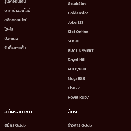
รูเล็ตออนไลน์
GclubSlot
บาคาร่าออนไลน์
Goldenslot
สล็อตออนไลน์
Joker123
ไฮ-โล
Slot Online
ป๊อกเด้ง
SBOBET
รับซื้อหวยอั้น
สมัคร UFABET
Royal Hill
Pussy888
Mega888
Live22
Royal Ruby
สมัครสมาชิก
อื่นๆ
สมัคร Gclub
ข่าวสาร Gclub