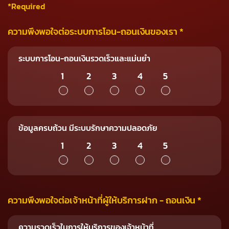
*Required
ความพึงพอใจต่อระบบการโอน-ถอนเงินของเรา *
ระบบการโอน-ถอนเงินรวดเร็วและแม่นยำ
1
2
3
4
5
ข้อมูลครบถ้วน มีระบบรักษาความปลอดภัย
1
2
3
4
5
ความพึงพอใจต่อเจ้าหน้าที่ผู้ให้บริการฝาก - ถอนเงิน *
ความรวดเร็วในการให้บริการของเจ้าหน้าที่