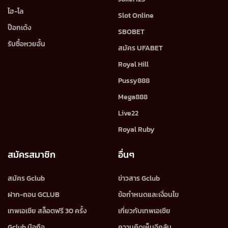
ไฮ-โล
Slot Online
ป๊อกเด้ง
SBOBET
รับซื้อหวยอั้น
สมัคร UFABET
Royal Hill
Pussy888
Mega888
Live22
Royal Ruby
สมัครสมาชิก
อื่นๆ
สมัคร Gclub
ข่าวสาร Gclub
ฝาก-ถอน GCLUB
ข้อกำหนดและเงื่อนไข
เทพเอเชีย สล็อตฟรี 30 ครั้ง
เกี่ยวกับเทพเอเชีย
Gclub มือถือ
ความคิดเห็นจีคลับ