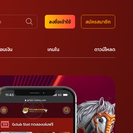
ลงชื่อเข้าใช้
สมัครสมาชิก
อนเงิน
เกมใน
ดาวน์โหลด