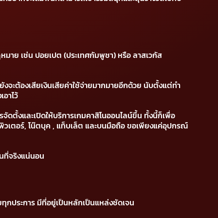
กกฎหมาย เช่น ปอยเปต (ประเทศกัมพูชา) หรือ ลาสเวกัส
ังจะต้องเสียเงินเสียค่าใช้จ่ายมากมายอีกด้วย นับตั้งแต่ทำ
เอาไว้
ัดตั้งและเปิดให้บริการเกมคาสิโนออนไลน์ขึ้น ทั้งนี้ก็เพื่อ
ิวเตอร์, โน๊ตบุค , แท็บเล็ต และบนมือถือ ขอเพียงแค่อุปกรณ์
ที่จริงแน่นอน
ุกประการ มีที่อยู่เป็นหลักเป็นแหล่งชัดเจน