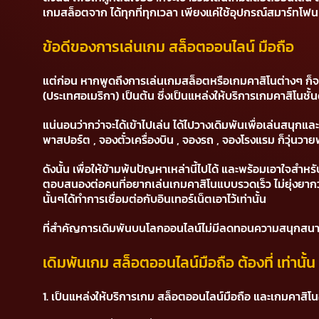
เกมสล็อตจาก ได้ทุกที่ทุกเวลา เพียงแค่ใช้อุปกรณ์สมาร์ทโฟน อ
ข้อดีของการเล่นเกม สล็อตออนไลน์ มือถือ
แต่ก่อน หากพูดถึงการเล่นเกมสล็อตหรือเกมคาสิโนต่างๆ ก็จะต
(ประเทศอเมริกา) เป็นต้น ซึ่งเป็นแหล่งให้บริการเกมคาสิโนชั้นดีท
แน่นอนว่ากว่าจะได้เข้าไปเล่น ได้ไปวางเดิมพันเพื่อเล่นสนุก
พาสปอร์ต , จองตั๋วเครื่องบิน , จองรถ , จองโรงแรม ก็วุ่นวายพ
ดังนั้น เพื่อให้ข้ามพ้นปัญหาเหล่านี้ไปได้ และพร้อมเอาใจสำหรั
ตอบสนองต่อคนที่อยากเล่นเกมคาสิโนแบบรวดเร็ว ไม่ยุ่งยากวุ่
นั้นๆได้ทำการเชื่อมต่อกับอินเทอร์เน็ตเอาไว้เท่านั้น
ที่สำคัญการเดิมพันบนโลกออนไลน์ไม่มีลดทอนความสนุกสนา
เดิมพันเกม สล็อตออนไลน์มือถือ ต้องที่ เท่านั้น
เป็นแหล่งให้บริการเกม สล็อตออนไลน์มือถือ และเกมคาสิโนอ