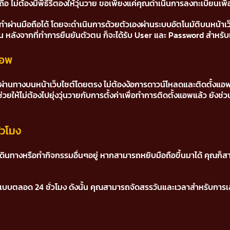
 ไม่ต้องมีพิธีรีตองให้วุ่นวาย ขอเพียงแค่คุณดำเนินการลงทะเบียนเพื่อ
านมือถือได้ โดยจะดำเนินการด้วยตัวเองผ่านระบบอัตโนมัติบนหน้าเว็บไซต์
ม่นาน หลังจากที่ทำการยืนยันตัวตน ก็จะได้รับ User และ Password สำหรับเข
แอพ
ีผ่านทางบนหน้าเว็บไซต์โดยตรง ไม่ต้องง้อการดาวน์โหลดและติดตั้งแอพพ
ม่ต้องไปยุ่งวุ่นวายกับการตั้งค่าเพื่อทำการติดตั้งแอพแล้ว ยังช่วนเซ
่วโมง
งเดินทางหรือทำกิจกรรมอื่นๆอยู่ หากสามารถหยิบมือถือขึ้นมาได้ คุณก็ส
ูปแบบตลอด 24 ชั่วโมง ดังนั้น คุณสามารถจัดสรรวันและเวลาสำหรับการเ