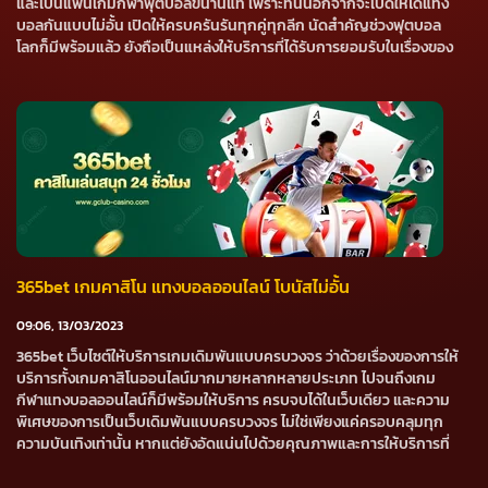
และเป็นแฟนเกมกีฬาฟุตบอลขนานแท้ เพราะที่นี่นอกจากจะเปิดให้ได้แทง
บอลกันแบบไม่อั้น เปิดให้ครบครันรันทุกคู่ทุกลีก นัดสำคัญช่วงฟุตบอล
โลกก็มีพร้อมแล้ว ยังถือเป็นแหล่งให้บริการที่ได้รับการยอมรับในเรื่องของ
คุณภาพการให้บริการ ความมมั่นคงทางการเงินและการมีระบบรักษาความ
ปลอดภัยภายในเว็บไซต์ที่ได้มาตรฐานอีกด้วย ดังนั้น หากใครที่กำลังมอง
หาแหล่งแทงบอลออนไลน์ที่ดีที่สุด มากพร้อมไปด้วยคุณภาพและเปิดให้
แทงบอลไม่อั้น ไม่ต้องเสี่ยงถูกโกงหรือชิ่งหนีหาย รับรองเลยว่าที่นี่ตอบ
โจทย์ คุณจะได้รับความสนุกสนานทั้งการเดิมพันและการชมฟุตบอลแบบ
ไม่มีพลาดสักแมตซ์อย่างแน่นอน เป็นสมาชิกกับเว็บตรง beer777 จาก
Gclub ได้ง่ายๆ เริ่มต้นความสนุกกับการแทงบอลออนไลน์ผ่านเว็บตรง
beer 777 จาก Gclubได้ง่ายๆ ใช้เวลาไม่นานอีกทั้งวิธีดำเนินการไม่ยุ่งยาก
ผ่าน 2 วิธีการ ดังนี้ โดยทั้ง 2 วิธีการนี้จะเข้าสู่กระบวนการการตรวจสอบ
ข้อมูลโดยเจ้าหน้าที่ภายในเวลาไม่ถึง 10 นาที จากนั้นก็รอรับ User และ
365bet เกมคาสิโน แทงบอลออนไลน์ โบนัสไม่อั้น
Password สำหรับล็อคอินเข้าสู่ระบบได้เลย 3 เหตุผลหลักที่ต้องเแทงบอ
ลออนไลน์กับเว็บตรง beer 777 จาก Gclub หากคุณก็เป็นอีกหนึ่งคนที่ชื่น
09:06, 13/03/2023
ชอบกีฬาฟุตบอล และอยากที่จะแทงบอลออนไลน์ ประการแรกที่ควรทำเป็น
อย่างยิ่ง แน่นอนว่าก็ต้องเป็นการเลือกสรรแหล่งให้บริการที่จะสามารถ
365bet เว็บไซต์ให้บริการเกมเดิมพันแบบครบวงจร ว่าด้วยเรื่องของการให้
ตอบโจทย์ทุกความต้องการได้ เพื่อให้การแทงบอลดำเนินการได้โดยง่าย
บริการทั้งเกมคาสิโนออนไลน์มากมายหลากหลายประเภท ไปจนถึงเกม
สะดวกสบายมากยิ่งขึ้น ที่สำคัญจะต้องสามารถทำเงินได้จริง […]
กีฬาแทงบอลออนไลน์ก็มีพร้อมให้บริการ ครบจบได้ในเว็บเดียว และความ
พิเศษของการเป็นเว็บเดิมพันแบบครบวงจร ไม่ใช่เพียงแค่ครอบคลุมทุก
ความบันเทิงเท่านั้น หากแต่ยังอัดแน่นไปด้วยคุณภาพและการให้บริการที่
จัดเต็มถึงใจ ทั้งคุณภาพของเกมก็ดี หรือแม้แต่เรื่องโบนัส โปรโมชั่นอื่นๆ
อีกมากมายก็มีให้ไม่มีอั้น เปิดโอกาสให้ทำเงินได้มากขึ้น เพิ่มโอกาสชนะ