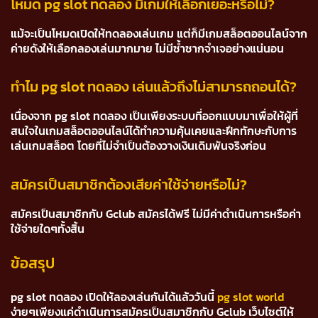
โหมด pg slot ทดลอง มีเกมให้เลือกเยอะหรือไม่?
แม้จะเป็นโหมดเปิดให้ทดลองเล่นเกม แต่ก็มีเกมสล็อตออนไลน์จาก
ค่ายดังให้เลือกลองเล่นมากมาย ไม่มีซ้ำซากจำเจอย่างแน่นอน
ทำไม pg slot ทดลอง เล่นแล้วถึงไม่สามารถถอนได้?
เนื่องจาก pg slot ทดลอง เป็นเพียงระบบที่ออกแบบมาเพื่อให้ผู้ที่
สนใจในเกมสล็อตออนไลน์ได้ทำความคุ้นเคยและฝึกทักษะกับการ
เล่นเกมสล็อต โดยที่ไม่จำเป็นต้องวางเงินเดิมพันจริงก่อน
สมัครเป็นสมาชิกต้องเสียค่าใช้จ่ายหรือไม่?
สมัครเป็นสมาชิกกับ Gclub สมัครได้ฟรี ไม่มีค่าดำเนินการหรือค่า
ใช้จ่ายใดๆทั้งสิ้น
ข้อสรุป
pg slot ทดลอง เปิดให้ลองเล่นกันได้แล้ววันนี้
pg slot world
ง่ายๆเพียงแค่ดำเนินการสมัครเป็นสมาชิกกับ Gclub เว็บไซต์ให้