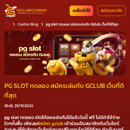
ลงชื่อเข้าใช้
สมัครสมาชิก
\
Casino Blog
\
pg slot ทดลอง สมัครเล่นกับ Gclub เว็บที่ดีที่สุด
PG SLOT ทดลอง สมัครเล่นกับ GCLUB เว็บที่ดี
ที่สุด
10:43, 25/11/2022
pg slot ทดลอง เปิดให้ลองเล่นกันได้แล้ววันนี้ ฟรี ไม่มีค่าใช้จ่าย
ใดๆทั้งสิ้น เพียงแค่
สมัคร gclub
เข้าร่วมเป็นสมาชิกกับเว็บไซต์
Gclub ผู้ให้บริการเว็บไซต์เกมคาสิโนออนไลน์ที่ดีที่สุด ตัวเต็งเบอร์