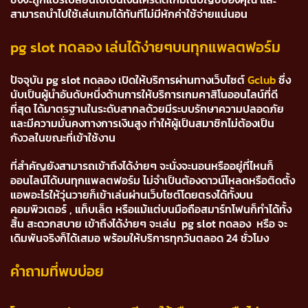
สามารถนำไปใช้เล่นเกมได้ทันทีไม่มีหักค่าใช้จ่ายแน่นอน
pg slot ทดลอง เล่นได้ง่ายๆบนทุกแพลตฟอร์ม
ปัจจุบัน pg slot ทดลอง เปิดให้บริการผ่านทางเว็บไซต์
Gclub
ซึ่ง
นับเป็นผู้นำอันดับหนึ่งด้านการให้บริการเกมคาสิโนออนไลน์ที่ดี
ที่สุด ได้มาตรฐานในระดับสากลด้วยมีระบบรักษาความปลอดภัย
และมีความมั่นคงทางการเงินสูง ทำให้ผู้เป็นสมาชิกไม่ต้องเป็น
กังวลในขณะที่เข้าใช้งาน
ที่สำคัญยังสามารถเข้าถึงได้ง่ายๆ จะนั่งจะนอนหรืออยู่ที่ไหนก็
ออนไลน์ได้บนทุกแพลตฟอร์ม ไม่จำเป็นต้องดาวน์โหลดหรือติดตั้ง
แอพอะไรให้วุ่นวายก็เข้าเล่นผ่านเว็บไซต์โดยตรงได้ทั้งบน
คอมพิวเตอร์ , แท็บเล็ต หรือแม้แต่บนมือถือสมาร์ทโฟนก็ทำได้ทั้ง
สิ้น สะดวกสบาย เข้าถึงได้ง่ายๆ จะเล่น pg slot ทดลอง หรือ จะ
เดิมพันจริงก็ได้เสมอ พร้อมให้บริการทุกวันตลอด 24 ชั่วโมง
คำถามที่พบบ่อย