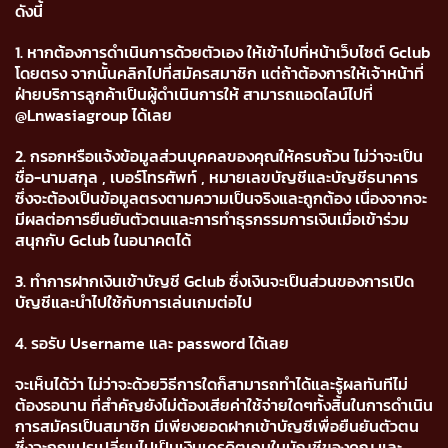
ดังนี้
หากต้องการดำเนินการด้วยตัวเอง ให้เข้าไปที่หน้าเว็บไซต์ Gclub
โดยตรง จากนั้นคลิกไปที่สมัครสมาชิก แต่ถ้าต้องการให้เจ้าหน้าที่
ฝ่ายบริการลูกค้าเป็นผู้ดำเนินการให้ สามารถแอดไลน์ไปที่
@Lnwasiagroup ได้เลย
กรอกหรือแจ้งข้อมูลส่วนบุคคลของคุณให้ครบถ้วน ไม่ว่าจะเป็น
ชื่อ-นามสกุล , เบอร์โทรศัพท์ , หมายเลขบัญชีและบัญชีธนาคาร
ซึ่งจะต้องเป็นข้อมูลตรงตามความเป็นจริงและถูกต้อง เนื่องจากจะ
มีผลต่อการยืนยันตัวตนและการทำธุรกรรมการเงินเมื่อเข้าร่วม
สนุกกับ Gclub ในอนาคตได้
ทำการฝากเงินเข้าบัญชี Gclub ซึ่งเงินจะเป็นส่วนของการเปิด
บัญชีและนำไปใช้กับการเล่นเกมต่อไป
รอรับ Username และ password ได้เลย
จะเห็นได้ว่า ไม่ว่าจะด้วยวิธีการใดก็สามารถทำได้และรู้ผลทันทีไม่
ต้องรอนาน ที่สำคัญยังไม่ต้องเสียค่าใช้จ่ายใดๆทั้งสิ้นในการดำเนิน
การสมัครเป็นสมาชิก มีเพียงยอดฝากเข้าบัญชีเพื่อยืนยันตัวตน
ซึ่งจะถูกแปรเปลี่ยนไปเป็นเงินเครดิตเกมในบัญชีของคุณ และ