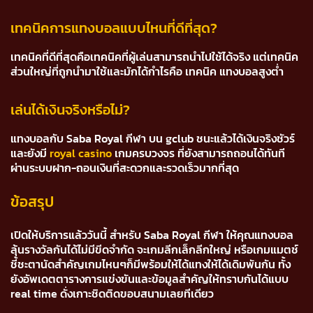
เทคนิคการแทงบอลแบบไหนที่ดีที่สุด?
เทคนิคที่ดีที่สุดคือเทคนิคที่ผู้เล่นสามารถนำไปใช้ได้จริง แต่เทคนิค
ส่วนใหญ่ที่ถูกนำมาใช้และมักได้กำไรคือ
เทคนิค แทงบอลสูงต่ำ
เล่นได้เงินจริงหรือไม่?
แทงบอลกับ
Saba Royal
กีฬา บน
gclub ชนะแล้วได้เงินจริงชัวร์
และยังมี
royal casino
เกมครบวงจร ที่ยังสามารถถอนได้ทันที
ผ่านระบบฝาก-ถอนเงินที่สะดวกและรวดเร็วมากที่สุด
ข้อสรุป
เปิดให้บริการแล้ววันนี้ สำหรับ
Saba Royal
กีฬา ให้คุณแทงบอล
ลุ้นรางวัลกันได้ไม่มีขีดจำกัด จะเกมลีกเล็กลีกใหญ่ หรือเกมแมตช์
ชี้ชะตานัดสำคัญเกมไหนๆก็มีพร้อมให้ได้แทงให้ได้เดิมพันกัน ทั้ง
ยังอัพเดตตารางการแข่งขันและข้อมูลสำคัญให้ทราบกันได้แบบ
real time
ดั่งเกาะชิดติดขอบสนามเลยทีเดียว