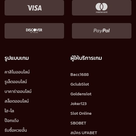
รูปแบบเกม
ผู้ให้บริการเกม
คาสิโนออนไลน์
Bacc1688
รูเล็ตออนไลน์
GclubSlot
บาคาร่าออนไลน์
Goldenslot
สล็อตออนไลน์
Joker123
ไฮ-โล
Slot Online
ป๊อกเด้ง
SBOBET
รับซื้อหวยอั้น
สมัคร UFABET