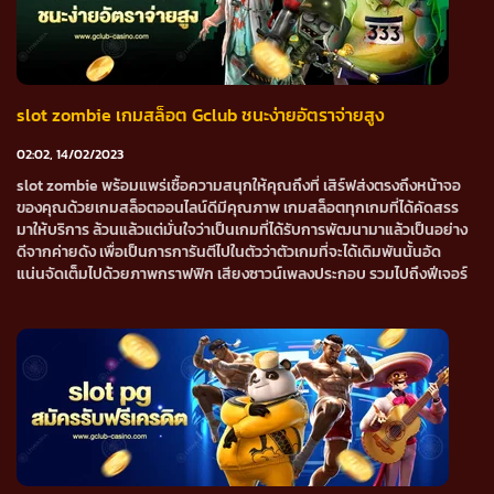
มีมาตรการการดูแลและรักษาความปลอดภัยขั้นสูง ดังนั้น การเล่นเกมบน
Gclub ก่อนอื่นเลยคุณจะต้องทำการสมัครเพื่อเป็นสมาชิกอย่างเป็นทางการ
เว็บที่ดี ก็จะช่วยให้คุณไม่ต้องมาเป็นกังวล สามารถเดิมพันได้อย่างเต็มที่
เสียก่อน โดยปัจจุบันนี้เปิดช่องทางให้เลือกดำเนินการได้ง่ายๆอยู่ 2 ช่องทาง
[…]
ด้วยกัน คือ เป็นการสมัครสมาชิกด้วยต้นเอง และ การสมัครสมาชิกโดยให้
เจ้าหน้าที่เป็นผู้ดำเนินการให้ เป็นการดำเนินตามขั้นตอนผ่านทางระบบ
อัตโนมัติของเว็บไซต์ด้วยตนเอง ผู้สมัครจะต้องทำการติดต่อเจ้าหน้าที่ผ่าน
slot zombie เกมสล็อต Gclub ชนะง่ายอัตราจ่ายสูง
ทาง ไลน์ไอดี @lnwasiathai หรือโทรไปที่ 02-5088798 เพื่อแจ้งความ
ประสงค์ในการจะขอสมัครเป็นสมาชิก แล้วเจ้าหน้าที่จะทำเรื่องให้จนแล้ว
02:02, 14/02/2023
เสร็จ ทั้งนี้ การดำเนินการทั้ง 2 ช่องทาง ไม่ได้มีข้อแตกต่างอะไรมาก อยู่ที่แค่
ตัวคนสมัครเท่านั้น แต่ในข้อมูลส่วนอื่นๆที่ต้องทำการกรอกหรือแจ้งข้อมูล
slot zombie พร้อมแพร่เชื้อความสนุกให้คุณถึงที่ เสิร์ฟส่งตรงถึงหน้าจอ
ลงไป ก็จะใช้ข้อมูลเช่นเดียวกัน คือ แจ้ง ชื่อ – นามสกุล , […]
ของคุณด้วยเกมสล็อตออนไลน์ดีมีคุณภาพ เกมสล็อตทุกเกมที่ได้คัดสรร
มาให้บริการ ล้วนแล้วแต่มั่นใจว่าเป็นเกมที่ได้รับการพัฒนามาแล้วเป็นอย่าง
ดีจากค่ายดัง เพื่อเป็นการการันตีไปในตัวว่าตัวเกมที่จะได้เดิมพันนั้นอัด
แน่นจัดเต็มไปด้วยภาพกราฟฟิก เสียงซาวน์เพลงประกอบ รวมไปถึงฟีเจอร์
ภายในเกม ที่สำคัญยังเป็นเกมเล่นง่ายแตกจริงอีกด้วย ดังนั้น ที่นี่จึงไม่ใช่
เว็บผีๆไม่ได้มาตรฐาน แต่เป็นเว็บให้บริการเกมสล็อตออนไลน์ที่มุ่งเน้นการ
ให้บริการเกมดีมีคุณภาพคุณภาพ หากสนใจเข้าร่วมสนุก ก็สมัครเข้าเป็น
สมาชิกผ่าน กันได้เลย ทำความรู้จักกับผู้ให้บริการ slot zombieเป็นหนึ่งใน
ผู้ให้บริการเกมสล็อตออนไลน์ที่เปิดให้บริการอย่างเต็มรูปแบบ เน้นเอาใจ
คอเกมสล็อตโดยเฉพาะ มีเกมสล็อตออนไลน์หลายรูปแบบหลายประเภทให้
เลือกสรร ไม่ว่าจะเป็นเกมสล็อตออนไลน์รูปแบบคลาสสิกดั้งเดิม หรือจะรูป
แบบใหม่ที่อัดแน่นจัดเต็มมาตั้งแต่ธีมเกม ไหนจะภาพกราฟฟิก เสียงซาวน์
เพลงประกอบ ไปจนถึงฟีเจอร์ของเกมที่ล้วนแล้วแต่ชวนให้ตื่นตาตื่นใจ เล่น