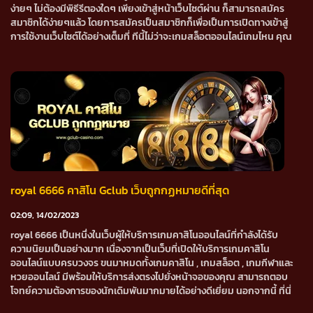
ง่ายๆ ไม่ต้องมีพิธีรีตองใดๆ เพียงเข้าสู่หน้าเว็บไซต์ผ่าน ก็สามารถสมัคร
สมาชิกได้ง่ายๆแล้ว โดยการสมัครเป็นสมาชิกก็เพื่อเป็นการเปิดทางเข้าสู่
การใช้งานเว็บไซต์ได้อย่างเต็มที่ ทีนี้ไม่ว่าจะเกมสล็อตออนไลน์เกมไหน คุณ
ก็สามารถเดิมพันได้ง่ายๆ และด้วยตัวเกมเองก็เล่นง่ายแตกง่ายพร้อมแจก
รางวัลได้จริง ผู้เล่นก็สามารถรับเงินและทำกำไรจากการเล่นเกมได้ง่ายๆเช่น
กัน แล้วจะรออะไรอยู่ล่ะ รีบคลิ๊กเข้าร่วมสนุกกับเราได้เลย และพิเศษสุดวันนี้
พร้อมแนะนำเกมสล็อตออนไลน์ 5 เกมที่เล่นง่ายและไม่ควรพลาด จะมีอะไร
บ้างไปติดตามกันได้เลย เกมสล็อตออนไลน์ super twister slot เกมแรกที่
อยากแนะนำเลยก็คือเกม super twister slot มาพร้อมกับธีมเกมสุดเจ๋งที่
จะพาคุณดื่มด่ำเข้าสู่วิถีการจำลองการใช้ชีวิตในฟาร์ม คล้ายๆ กับ black
pearl slot ที่มักจะเกิดภัยธรรมชาติอยู่เสมอ โดยมีเป้าหมายหลักคือ จะ
ต้องรักษาสัตว์ในฟาร์มและพืชผลให้ปลอดภัยก่อนที่จะถูกพายุทอร์นาโดลูก
ยักษ์มาทำลายได้ ซึ่งการทำฟาร์มอาจเป็นเรื่องยาก แต่สำหรับเกมที่จำลอง
royal 6666 คาสิโน Gclub เว็บถูกกฏหมายดีที่สุด
รูปแบบมาอยู่ในรูปของวิดีโอสล็อต 5 วงล้อ 3 แถวกลับเล่นง่าย ทั้งยังมา
พร้อมกับอัตราการจ่ายเงินจำนวนมาก ด้วยจำนวน 50 เพย์ไลน์ และมีการ
02:09, 14/02/2023
ออกของสัญลักษณ์มากถึง 13 สัญลักษณ์ อันได้แก่ สัญลักษณ์ แพะ , เป็ด
[…]
royal 6666 เป็นหนึ่งในเว็บผู้ให้บริการเกมคาสิโนออนไลน์ที่กำลังได้รับ
ความนิยมเป็นอย่างมาก เนื่องจากเป็นเว็บที่เปิดให้บริการเกมคาสิโน
ออนไลน์แบบครบวงจร ขนมาหมดทั้งเกมคาสิโน , เกมสล็อต , เกมกีฬาและ
หวยออนไลน์ มีพร้อมให้บริการส่งตรงไปยั่งหน้าจอของคุณ สามารถตอบ
โจทย์ความต้องการของนักเดิมพันมากมายได้อย่างดีเยี่ยม นอกจากนี้ ที่นี่
ยังเป็นเว็บไซต์ในเครือ ผู้ให้บริการเกมคาสิโนออนไลน์อันดับหนึ่งของเอเชีย