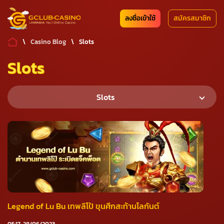
ลงชื่อเข้าใช้
สมัครสมาชิก
\
Casino Blog
\
Slots
Slots
Slots
Legend of Lu Bu เทพลิโป้ ขุนศึกสะท้านโลกันต์
05:17, 28/06/2023