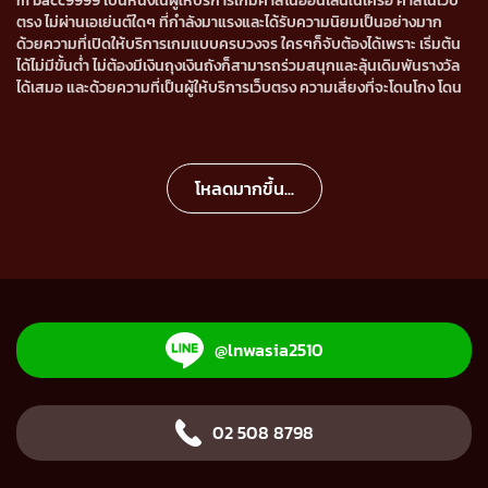
m bacc9999 เป็นหนึ่งในผู้ให้บริการเกมคาสิโนออนไลน์ในเครือ คาสิโนเว็บ
เพื่อเข้าเล่นได้เลย ทั้งนี้ ข้อมูลที่กรอกหรือแจ้งจะต้องตรงตามความเป็นจริง
ตรง ไม่ผ่านเอเย่นต์ใดๆ ที่กำลังมาแรงและได้รับความนิยมเป็นอย่างมาก
ด้วย […]
ด้วยความที่เปิดให้บริการเกมแบบครบวงจร ใครๆก็จับต้องได้เพราะ เริ่มต้น
ได้ไม่มีขั้นต่ำ ไม่ต้องมีเงินถุงเงินถังก็สามารถร่วมสนุกและลุ้นเดิมพันรางวัล
ได้เสมอ และด้วยความที่เป็นผู้ให้บริการเว็บตรง ความเสี่ยงที่จะโดนโกง โดน
แบนหรือเกิดปัญหาจุกจิกกวนใจขณะเล่นเกมรับรองกลายเป็นศูนย์ เพราะ
ด้วยมาตรการการให้บริการและระบบการป้องกันข้อมูลเป็นเลิศ ทำให้ตัว
เว็บไซต์กลายเป็นหนึ่งผู้ให้บริการที่ขึ้นแท่นเป็นแหล่งให้บริการเกมคาสิโน
ออนไลน์ สำหรับคอคนรักเกมเดิมพันทุกคนต้องห้ามพลาด ทำความรู้จักกับ
โหลดมากขึ้น...
m bacc9999 คาสิโน m bacc9999เป็นหนึ่งในผู้ให้บริการเกมคาสิโน
ออนไลน์ในเครือ ซึ่งถือว่าเป็นเว็บให้บริการตรงไม่ผ่านเอเย่นต์ อีกทั้งยังมีการ
จัดตั้งและเปิดให้บริการเกมคาสิโนออนไลน์อย่างถูกต้องตามกฎหมาย นับ
เป็นส่วนสำคัญที่ทำให้นักเดิมพันหลายต่อหลายคนเชื่อมั่น และยังคงตัดสิน
ใจเข้าใช้บริการเกมจาก ณ ที่แห่งนี้ เรียกได้ว่าเปิดตัวมาบนแหล่งให้บริการชั้น
เริ่ด ดังนั้น มาตราฐานการให้บริการจึงจัดหนักจัดเต็ม พร้อมเปิด
ประสบการณ์การเดิมพันที่ดีที่สุดที่สำคัญยังให้บริการเกมคาสิโนออนไลน์
@lnwasia2510
แบบครบครันครบวงจร ว่าด้วยเรื่องเกมบาคาร่า , สล็อต , แบล็คแจ๊ค , รูเล็ต ,
ไฮโล , ยิงปลา , เสือมังกร หรือแม้แต่เดิมพันกีฬาหรือหวยออนไลน์ ที่นี่ก็มี
พร้อมให้บริการ ครบจบได้ในที่ที่เดียว ดังนั้น หากใครที่ไม่อยากพลาด
ประสบการณ์การเล่นเกมกับเว็บตรงที่ครบเครื่อง ไม่ว่าจะเรื่องการให้บริการ
02 508 8798
หรือเกมคาสิโนออนไลน์ ที่m bacc9999คือตัวเลือกที่ห้ามพลาดโดยเด็ดขาด
ลงทะเบียนสมัครเป็นสมาชิก เมื่อต้องการร่วมสนุกและเดิมพันไปกับm […]