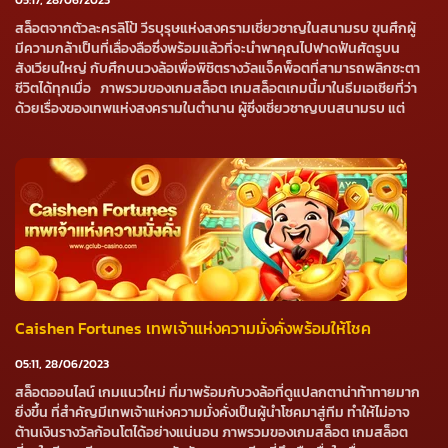
สล็อตจากตัวละครลิโป้ วีรบุรุษแห่งสงครามเชี่ยวชาญในสนามรบ ขุนศึกผู้
มีความกล้าเป็นที่เลื่องลือซึ่งพร้อมแล้วที่จะนำพาคุณไปฟาดฟันศัตรูบน
สังเวียนใหญ่ กับศึกบนวงล้อเพื่อพิชิตรางวัลแจ็คพ็อตที่สามารถพลิกชะตา
ชีวิตได้ทุกเมื่อ ภาพรวมของเกมสล็อต เกมสล็อตเกมนี้มาในธีมเอเชียที่ว่า
ด้วยเรื่องของเทพแห่งสงครามในตำนาน ผู้ซึ่งเชี่ยวชาญบนสนามรบ แต่
การกลับมาครั้งนี้กลับต้องมาขึ้นสังเวียนใหญ่ในสงครามแห่งวงล้อ ที่มีเงิน
เป็นตัวเดิมพัน ด้วยธีมเกมสุดเร้าใจ ผสมผสานกับการนำเสนอด้วยตัวเกม
ประเภทวิดีโอสล็อต ที่จัดเต็มทั้งภาพและเสียง ชวนให้ผู้เล่นสามารถดื่มด่ำมี
อารมณ์ร่วมไปกับเกมได้ไม่ยากเย็น นอกจากนี้ตัวเกม ยังมาพร้อมกับ
ฟีเจอร์เด็ดๆ ที่จะทำให้ศึกในครั้งนี้สะท้านไปทั่วทั้งโลกันต์ระเบิดรางวัล
แจ็คพ็อตได้อย่างแน่นอน ฟีเจอร์เด่นๆ ที่น่าติดตาม ฟีเจอร์ภายในเกม
Legend of Lu Bu ล้วนแล้วแต่ทำหน้าที่เพื่อซัพพอร์ตผู้เล่นให้มีโอกาสหมุน
วงล้อเพื่อลุ้นรางวัลและสามารถรับเงินได้อีกเป็นกอบเป็นกำมากขึ้น เรียกได้
ว่าช่วยเสริมกำลังผลักดันให้ผู้เล่นได้รับชัยชนะได้อย่างแท้จริง โดยภายใน
เกมก็มีฟีเจอร์ที่สามารถนำไปสู่การทำแจ็คพ็อตแตกได้เช่นกัน มีราย
Caishen Fortunes เทพเจ้าแห่งความมั่งคั่งพร้อมให้โชค
ละเอียดดังนี้ ฟีเจอร์ฟรีสปิน ฟีเจอร์สุดคลาสิก ที่จะช่วยเปิดโอกาสให้ผู้เล่น
สามารถหมุนวงล้อได้ฟรีโดยที่ไม่เสียเงินเดิมพัน ทำให้สามารถมีโอกาสลุ้น
05:11, 28/06/2023
รางวัลมากขึ้นแต่ก็ประหยัดต้นทุนที่ใช้ในการหมุนวงล้อได้ ฟีเจอร์ Scatter
symbols ฟีเจอร์ Scatter symbols หรือ สัญลักษณ์ตัวขยาย เมื่อหมุนได้
สล็อตออนไลน์ เกมแนวใหม่ ที่มาพร้อมกับวงล้อที่ดูแปลกตาน่าท้าทายมาก
สัญลักษณ์ Scatter ตั้งแต่ 3 อันขึ้นไป จะได้รับฟรีสปิน หรือมีโอกาสรับ Big
ยิ่งขึ้น ที่สำคัญมีเทพเจ้าแห่งความมั่งคั่งเป็นผู้นำโชคมาสู่ทีม ทำให้ไม่อาจ
Bonus เป็นอีกหนึ่งตัวช่วยที่จะทำให้ได้รับแจ็คพ็อต หรือเงินรางวัลง่ายมาก
ต้านเงินรางวัลก้อนโตได้อย่างแน่นอน ภาพรวมของเกมสล็อต เกมสล็อต