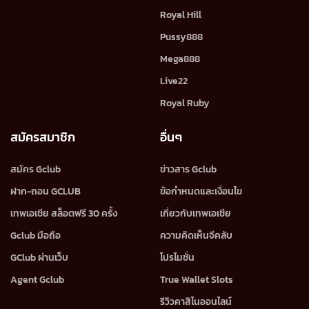
Royal Hill
Pussy888
Mega888
Live22
Royal Ruby
สมัครสมาชิก
อื่นๆ
สมัคร Gclub
ข่าวสาร Gclub
ฝาก-ถอน GCLUB
ข้อกำหนดและเงื่อนไข
เทพเอเชีย สล็อตฟรี 30 ครั้ง
เกี่ยวกับเทพเอเชีย
Gclub มือถือ
ความคิดเห็นจีคลับ
GClub ผ่านเว็บ
โปรโมชั่น
Agent Gclub
True Wallet Slots
รีวิวคาสิโนออนไลน์