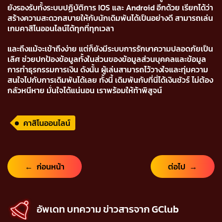
ยังรองรับทั้งระบบปฏิบัติการ IOS และ Android อีกด้วย เรียกได้ว่า
สร้างความสะดวกสบายให้กับนักเดิมพันได้เป็นอย่างดี สามารถเล่น
เกมคาสิโนออนไลน์ได้ทุกที่ทุกเวลา
และถึงแม้จะเข้าถึงง่าย แต่ก็ยังมีระบบการรักษาความปลอดภัยเป็น
เลิศ ช่วยปกป้องข้อมูลทั้งในส่วนของข้อมูลส่วนบุคคลและข้อมูล
การทำธุรกรรมการเงิน ดังนั้น ผู้เล่นสามารถไว้วางใจและทุ่มความ
สนใจไปกับการเดิมพันได้เลย ทั้งนี้ เดิมพันกับที่นี่ได้เงินชัวร์ ไม่ต้อง
กลัวหนีหาย มั่นใจได้แน่นอน เราพร้อมให้ท้าพิสูจน์
คาสิโนออนไลน์
← ก่อนหน้า
ต่อไป →
อัพเดท บทความ ข่าวสารจาก GClub